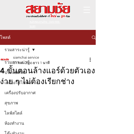
สนใจสอบถามโทร : 065-985-
5689
โพสต์
รวมสาระน่ารู้
siamchai service
รวมสาระน่ารู้
31 ก.ค. 2566
ยาว 1 นาที
4 ขั้นตอนล้างแอร์ด้วยตัวเอง
ประหยัดไฟ
ง่าย ๆ ไม่ต้องเรียกช่าง
เครื่องใช้ไฟฟ้า
เครื่องปรับอากาศ
สุขภาพ
ไลฟ์สไตล์
ห้องทำงาน
โต๊ะทำงาน