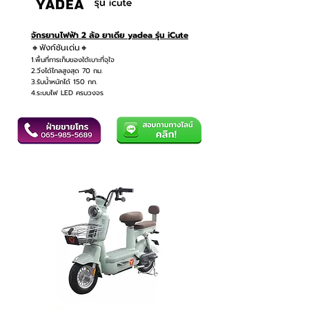
จักรยานไฟฟ้า 2 ล้อ ยาเดีย yadea รุ่น iCute
🔸ฟังก์ชันเด่น🔸
1.พื้นที่การเก็บของใต้เบาะที่จุใจ
2.วิ่งได้ไกลสูงสุด 70 กม.
3.รับน้ำหนักได้ 150 กก.
4.ระบบไฟ LED ครบวงจร