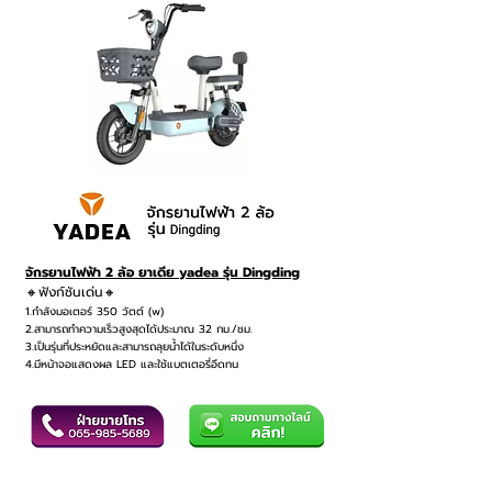
จักรยานไฟฟ้า 2 ล้อ ยาเดีย yadea รุ่น Dingding
🔸ฟังก์ชันเด่น🔸
1.กำลังมอเตอร์ 350 วัตต์ (w)
2.สามารถทำความเร็วสูงสุดได้ประมาณ 32 กม./ชม.
3.เป็นรุ่นที่ประหยัดและสามารถลุยน้ำได้ในระดับหนึ่ง
4.มีหน้าจอแสดงผล LED และใช้แบตเตอรี่อึดทน