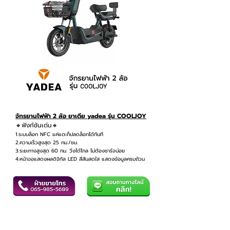
จักรยานไฟฟ้า 2 ล้อ ยาเดีย yadea รุ่น
COOLJOY
🔸ฟังก์ชันเด่น🔸
1.ระบบล็อก NFC แค่แตะก็ปลดล็อกได้ทันที
2.ความเร็วสูงสุด 25 กม./ชม.
3.ระยะทางสูงสุด 60 กม. วิ่งได้ไกล ไม่ต้องชาร์จบ่อย
4.หน้าจอแสดงผลดิจิทัล LED สีสันสดใส แสดงข้อมูลครบถ้วน