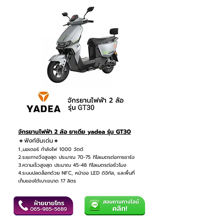
จักรยานไฟฟ้า 2 ล้อ ยาเดีย yadea รุ่น GT30
🔸ฟังก์ชันเด่น🔸
1.,มอเตอร์ กำลังไฟ 1000 วัตต์
2.ระยะทางวิ่งสูงสุด ประมาณ 70-75 กิโลเมตรต่อการชาร์จ
3.ความเร็วสูงสุด ประมาณ 45-48 กิโลเมตรต่อชั่วโมง
4.ระบบปลดล็อกด้วย NFC, หน้าจอ LED ดิจิทัล, และพื้นที่
เก็บของใต้เบาะขนาด 17 ลิตร