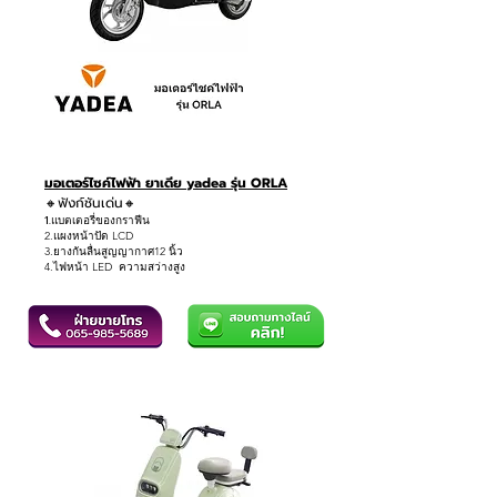
มอเตอร์ไซค์ไฟฟ้า ยาเดีย yadea รุ่น ORLA
🔸ฟังก์ชันเด่น🔸
1.
แบตเตอรี่ของกราฟีน
2.แผงหน้าปัด LCD
3.ยางกันลื่นสูญญากาศ12 นิ้ว
4.ไฟหน้า LED ความสว่างสูง