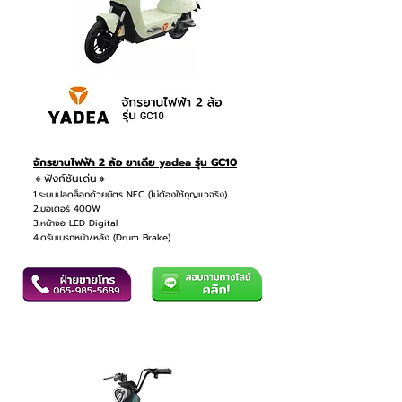
จักรยานไฟฟ้า 2 ล้อ ยาเดีย yadea รุ่น GC10
🔸ฟังก์ชันเด่น🔸
1.ระบบปลดล็อกด้วยบัตร NFC (ไม่ต้องใช้กุญแจจริง)
2.มอเตอร์ 400W
3.หน้าจอ LED Digital
4.ดรัมเบรกหน้า/หลัง (Drum Brake)