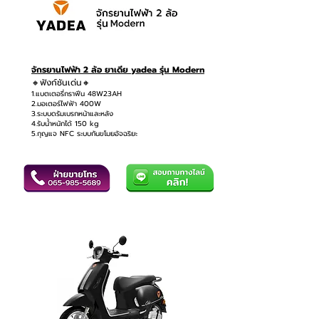
จักรยานไฟฟ้า 2 ล้อ ยาเดีย yadea รุ่น Modern
🔸ฟังก์ชันเด่น🔸
1.
แบตเตอรี่กราฟีน 48W23AH
2.มอเตอร์ไฟฟ้า 400W
3.ระบบดรัมเบรกหน้าและ
หลัง
4.รับน้ำหนักได้ 150 kg
5.กุญแจ NFC ระบบกันขโมยอัจฉริยะ