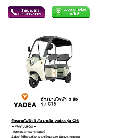
จักรยานไฟฟ้า 3 ล้อ ยาเดีย yadea รุ่น C16
🔸ฟังก์ชันเด่น🔸
1.หลังคาและกระจกเทมเปอร์
2.ตัวรถใช้โครงสร้างความแข็งแรงสูง มั่นคงและทนทาน