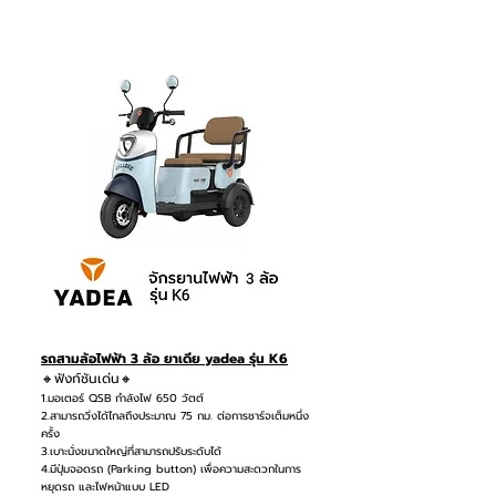
รถสามล้อไฟฟ้า 3 ล้อ ยาเดีย yadea รุ่น K6
🔸ฟังก์ชันเด่น🔸
1.มอเตอร์ QSB กำลังไฟ 650 วัตต์
2.สามารถวิ่งได้ไกลถึงประมาณ 75 กม. ต่อการชาร์จเต็มหนึ่ง
ครั้ง
3.เบาะนั่งขนาดใหญ่ที่สามารถปรับระดับได้
4.มีปุ่มจอดรถ (Parking button) เพื่อความสะดวกในการ
หยุดรถ และไฟหน้าแบบ LED