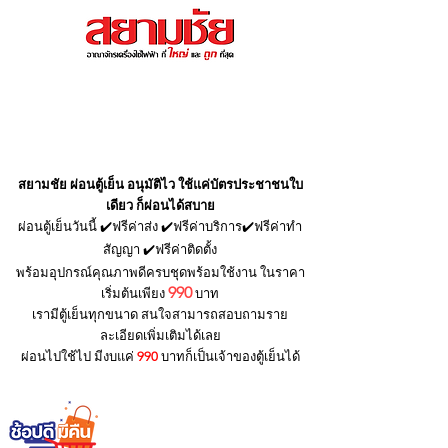
สนใจสอบถามโทร : 065-985-
5689
ตู้เย็น/ตู้เเช่ ยอดฮิตประจำเดือน
สยามชัย ผ่อนตู้เย็น อนุมัติไว ใช้แค่บัตรประชาชนใบ
เดียว ก็ผ่อนได้สบาย
ผ่อนตู้เย็นวันนี้ ✔️ฟรีค่าส่ง ✔️ฟรีค่าบริการ✔️ฟรีค่าทำ
สัญญา ✔️ฟรีค่าติดตั้ง
พร้อมอุปกรณ์คุณภาพดีครบชุดพร้อมใช้งาน ในราคา
990
เริ่มต้นเพียง
บาท
เรามีตู้เย็นทุกขนาด สนใจสามารถสอบถามราย
ละเอียดเพิ่มเติมได้เลย
ผ่อนไปใช้ไป มีงบแค่
990
บาทก็เป็นเจ้าของตู้เย็นได้
ซื้อตู้เย็นสยามชัยวันนี้