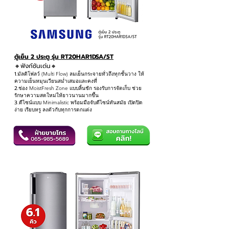
ตู้เย็น 2 ประตู รุ่น RT20HAR1DSA/ST
🔸ฟังก์ชันเด่น
🔸
1.
มัลติโฟลว์ (Multi Flow) ลมเย็นกระจายทั่วถึงทุกชั้นวาง ให้
ความเย็นหมุนเวียนสม่ำเสมอและคงที่
2.
ช่อง MoistFresh Zone แบบลิ้นชัก รองรับการจัดเก็บ ช่วย
รักษาความสดใหม่ให้ยาวนานมากขึ้น
3
.ดีไซน์แบบ Minimalistic พร้อมมือจับดีไซน์ทันสมัย เปิดปิด
ง่าย เรียบหรู ลงตัวกับทุกการตกแต่ง