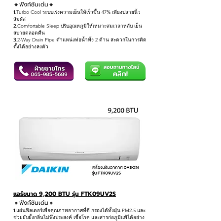
🔸ฟังก์ชันเด่น
🔸
1.
Turbo Cool ระบบเร่งความเย็นให้เร็วขึ้น 47% เพียงปลายนิ้ว
สัมผัส
2.
Comfortable Sleep ปรับอุณหภูมิให้เหมาะสมเวลาหลับ เย็น
สบายตลอดคืน
3.
2-Way Drain Pipe ตำแหน่งท่อน้ำทิ้ง 2 ด้าน สะดวกในการติด
ตั้งได้อย่างลงตัว
แอร์ขนาด 9,200 BTU รุ่น FTK09UV2S
🔸ฟังก์ชันเด่น
🔸
1.
แผ่นฟิลเตอร์เพื่อคุณภาพอากาศที่ดี กรองได้ทั้งฝุ่น PM2.5 และ
ช่วยยับยั้งกลิ่นไม่พึงประสงค์ เชื้อโรค และสารก่อภูมิแพ้ได้อย่าง