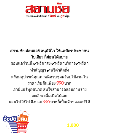
สนใจสอบถามโทร : 065-985-
5689
แอร์ ยอดฮิตประจำเดือน
สยามชัย ผ่อนแอร์ อนุมัติไว ใช้แค่บัตรประชาชน
ใบเดียว ก็ผ่อนได้สบาย
ผ่อนแอร์วันนี้ ✔️ฟรีค่าส่ง ✔️ฟรีค่าบริการ✔️ฟรีค่า
ทำสัญญา ✔️ฟรีค่าติดตั้ง
พร้อมอุปกรณ์คุณภาพดีครบชุดพร้อมใช้งาน ใน
990
ราคาเริ่มต้นเพียง
บาท
เรามีแอร์ทุกขนาด สนใจสามารถสอบถามราย
ละเอียดเพิ่มเติมได้เลย
ผ่อนไปใช้ไป มีงบแค่
990
บาทก็เป็นเจ้าของแอร์ได้
ซื้อแอร์สยามชัยวันนี้
1,000
ลุ้นรับส่วนลดสูงสุด
บาท