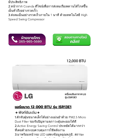
มีประสิทธิภาพ
2.
หน้ากาก Coanda ดีไซน์เพื่อการส่งลมเรี่ยเพดานได้ไกลขึ้น
เย็นทั่วถึงอย่างรวดเร็ว
3.
ส่งลมเย็นอย่างรวดเร็วภายใน 1 นาที ด้วยเทคโนโลยี High
Speed Swing Compressor
แอร์ขนาด 12,000 BTU รุ่น ISR13E1
🔸ฟังก์ชันเด่น
🔸
1.
ดักจับฝุ่นขนาดเล็กได้อย่างแม่นยำด้วย PM2.5 Micro
Dust Filter รองรับปัญหามลภาวะฝุ่นละอองได้ดี
2.
Active Energy Saving Control ประหยัดได้มากกว่า
ที่เคยด้วยระบบควบคุมการใช้พลังงาน
3.
มาพร้อมหน้าจอ LED แสดงข้อมูลอุณหภูมิ, สถานะ