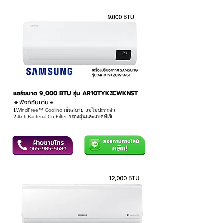
แอร์ขนาด 9,000 BTU รุ่น AR10TYKZCWKNST
🔸ฟังก์ชันเด่น
🔸
1.
WindFree™ Cooling เย็นสบาย ลมไม่ปะทะตัว
2.
Anti-Bacterial Cu Filter กรองฝุ่นและแบคทีเรีย