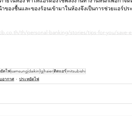
ชื้นภายในห้อง ทำให้แอร์ต้องใช้พลังงานทำงานหนักเพื่อกำจ
ม่นำของชื้นและของร้อนเข้ามาในห้องจึงเป็นการช่วยแอร์ปร
b.co.th/th/personal-banking/stories/tips-for-you/save-ele
ยัดไฟ
samsung
daikin
lg
haier
ติดแอร์
mitsubishi
รับอากาศ
ประหยัดไฟ